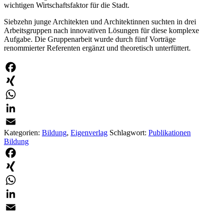
wichtigen Wirtschaftsfaktor für die Stadt.
Siebzehn junge Architekten und Architektinnen suchten in drei
Arbeitsgruppen nach innovativen Lösungen für diese komplexe
Aufgabe. Die Gruppenarbeit wurde durch fünf Vorträge
renommierter Referenten ergänzt und theoretisch unterfüttert.
Facebook
XING
WhatsApp
LinkedIn
Kategorien:
Bildung
,
Eigenverlag
Schlagwort:
Publikationen
Email
Bildung
Facebook
XING
WhatsApp
LinkedIn